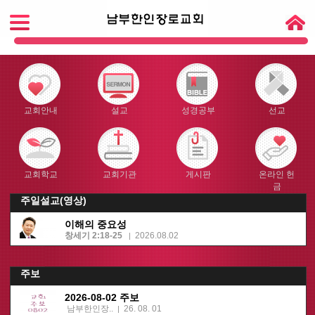
교회안내
설교
성경공부
선교
교회학교
교회기관
게시판
온라인 헌
금
주일설교(영상)
이해의 중요성
창세기 2:18-25
2026.08.02
|
주보
2026-08-02 주보
남부한인장..
26. 08. 01
|